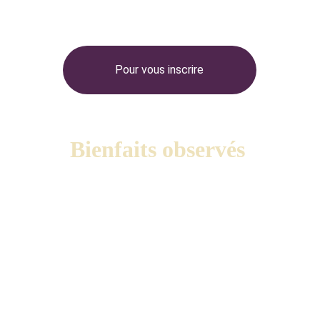
Pour vous inscrire
Bienfaits observés 
Lors de mes séances de yoga, j'ai souvent mis en
place la pratique de Yoga Nidra. Mes élèves m'ont
tous rapportés ses très nombreux bienfaits:
il apporte un grand
calme intérieur
, qui
permet de mieux gérer le stress